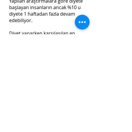
Yapılan araştırmalara göre diyete
başlayan insanların ancak %10 u
diyete 1 haftadan fazla devam
edebiliyor.
Diyet yaparken karşılaşılan en
önemli zorluklardan bir tanesi de
yoğun iş temposunda yemek
hazırlamak için zaman
bulamamaktır.
Diyet yapan birisi yemek listesine
sahip olsa da zamansızlık ve
gerekli malzemeleri temin edip
hazırlamakta sıkıntı yaşadığı için
diyeti devam ettirememektedir ve
sonuç olarak diyet ulaşılması güç
bir hedef haline gelmektedir.
Diet Chef ailesi olarak,
sunduğumuz paketler ve