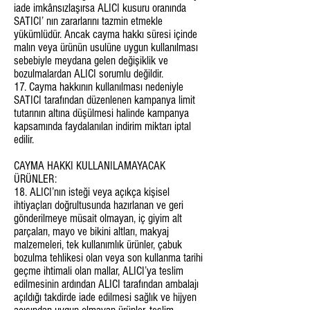
iade imkânsızlaşırsa ALICI kusuru oranında
SATICI’ nın zararlarını tazmin etmekle
yükümlüdür. Ancak cayma hakkı süresi içinde
malın veya ürünün usulüne uygun kullanılması
sebebiyle meydana gelen değişiklik ve
bozulmalardan ALICI sorumlu değildir.
17. Cayma hakkının kullanılması nedeniyle
SATICI tarafından düzenlenen kampanya limit
tutarının altına düşülmesi halinde kampanya
kapsamında faydalanılan indirim miktarı iptal
edilir.
CAYMA HAKKI KULLANILAMAYACAK
ÜRÜNLER:
18. ALICI’nın isteği veya açıkça kişisel
ihtiyaçları doğrultusunda hazırlanan ve geri
gönderilmeye müsait olmayan, iç giyim alt
parçaları, mayo ve bikini altları, makyaj
malzemeleri, tek kullanımlık ürünler, çabuk
bozulma tehlikesi olan veya son kullanma tarihi
geçme ihtimali olan mallar, ALICI’ya teslim
edilmesinin ardından ALICI tarafından ambalajı
açıldığı takdirde iade edilmesi sağlık ve hijyen