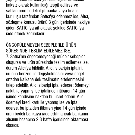
haksız olarak kullanıldığı tespit edilirse ve
satılan ürün bedeli ilgili banka veya finans
kuruluşu tarafından Satıcı'ya ödenmez ise, Alıcı,
sözleşme konusu ürünü 3 gün içerisinde nakliye
gideri SATICI’ya ait olacak şekilde SATICI’ya
iade etmek zorundadır.
ÖNGÖRÜLEMEYEN SEBEPLERLE ÜRÜN
SÜRESİNDE TESLİM EDİLEMEZ İSE:
7. Satıcı’nın öngöremeyeceği mücbir sebepler
oluşursa ve ürün süresinde teslim edilemez ise,
durum Alıcı’ya bildirilir. Alıcı, siparişin iptalini,
ürünün benzeri ile değiştirilmesini veya engel
ortadan kalkana dek teslimatın ertelenmesini
talep edebilir. Alıcı siparişi iptal ederse; ödemeyi
nakit ile yapmış ise iptalinden itibaren 14 gün
içinde kendisine nakden bu ücret ödenir. Alıcı,
ödemeyi kredi kartı ile yapmış ise ve iptal
ederse, bu iptalden itibaren yine 14 gün içinde
ürün bedeli bankaya iade edilir, ancak bankanın
alıcının hesabına 2-3 hafta içerisinde aktarması
olasıdır.