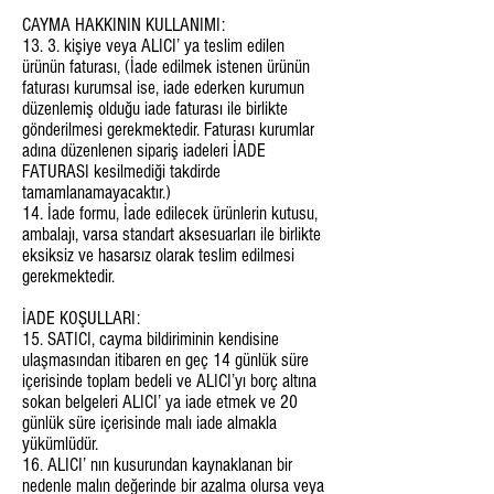
CAYMA HAKKININ KULLANIMI:
13. 3. kişiye veya ALICI’ ya teslim edilen
ürünün faturası, (İade edilmek istenen ürünün
faturası kurumsal ise, iade ederken kurumun
düzenlemiş olduğu iade faturası ile birlikte
gönderilmesi gerekmektedir. Faturası kurumlar
adına düzenlenen sipariş iadeleri İADE
FATURASI kesilmediği takdirde
tamamlanamayacaktır.)
14. İade formu, İade edilecek ürünlerin kutusu,
ambalajı, varsa standart aksesuarları ile birlikte
eksiksiz ve hasarsız olarak teslim edilmesi
gerekmektedir.
İADE KOŞULLARI:
15. SATICI, cayma bildiriminin kendisine
ulaşmasından itibaren en geç 14 günlük süre
içerisinde toplam bedeli ve ALICI’yı borç altına
sokan belgeleri ALICI’ ya iade etmek ve 20
günlük süre içerisinde malı iade almakla
yükümlüdür.
16. ALICI’ nın kusurundan kaynaklanan bir
nedenle malın değerinde bir azalma olursa veya