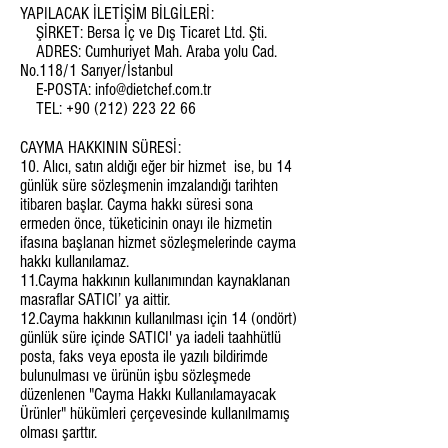
YAPILACAK İLETİŞİM BİLGİLERİ:
ŞİRKET: Bersa İç ve Dış Ticaret Ltd. Şti.
ADRES: Cumhuriyet Mah. Araba yolu Cad.
No.118/1 Sarıyer/İstanbul
E-POSTA:
info@dietchef.com.tr
TEL:
+90 (212) 223 22 66
CAYMA HAKKININ SÜRESİ:
10. Alıcı, satın aldığı eğer bir hizmet ise, bu 14
günlük süre sözleşmenin imzalandığı tarihten
itibaren başlar. Cayma hakkı süresi sona
ermeden önce, tüketicinin onayı ile hizmetin
ifasına başlanan hizmet sözleşmelerinde cayma
hakkı kullanılamaz.
11.Cayma hakkının kullanımından kaynaklanan
masraflar SATICI’ ya aittir.
12.Cayma hakkının kullanılması için 14 (ondört)
günlük süre içinde SATICI' ya iadeli taahhütlü
posta, faks veya eposta ile yazılı bildirimde
bulunulması ve ürünün işbu sözleşmede
düzenlenen "Cayma Hakkı Kullanılamayacak
Ürünler" hükümleri çerçevesinde kullanılmamış
olması şarttır.