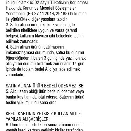
ile ilgili olarak 6502 sayılı Tüketicinin Korunması
Hakkında Kanun ve Mesafeli Sözleşmeler
Yönetmeliği (RG:
27.11.2014
/29188) hükümleri
ile yürürlükteki diğer yasalara tabidir.
3. Satın alınan ürün, eksiksiz ve siparişte
belirtilen niteliklere uygun ve varsa garanti
belgesi, kullanım klavuzu gibi belgelerle teslim
edilmek zorundadır.
4. Satın alınan ürünün satılmasının
imkansızlaşması durumunda, satıcı bu durumu
öğrendiğinden itibaren 3 gün içinde yazılı olarak
alıcıya bu durumu bildirmek zorundadır. 14 gün
içinde de toplam bedel Alıcı’ya iade edilmek
zorundadır.
SATIN ALINAN ÜRÜN BEDELİ ÖDENMEZ İSE:
5. Alıcı, satın aldığı ürün bedelini ödemez veya
banka kayıtlarında iptal ederse, Satıcının ürünü
teslim yükümlülüğü sona erer.
KREDİ KARTININ YETKİSİZ KULLANIMI İLE
YAPILAN ALIŞVERİŞLER:
6. Ürün teslim edildikten sonra, alıcının ödeme
yaptığı kredi kartının yetkisiz kişiler tarafından