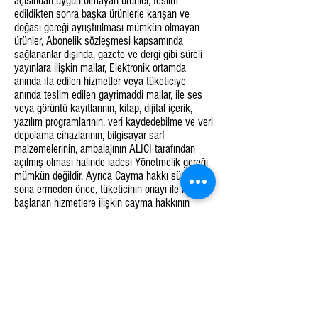
açısından uygun olmayan ürünler, teslim
edildikten sonra başka ürünlerle karışan ve
doğası gereği ayrıştırılması mümkün olmayan
ürünler, Abonelik sözleşmesi kapsamında
sağlananlar dışında, gazete ve dergi gibi süreli
yayınlara ilişkin mallar, Elektronik ortamda
anında ifa edilen hizmetler veya tüketiciye
anında teslim edilen gayrimaddi mallar, ile ses
veya görüntü kayıtlarının, kitap, dijital içerik,
yazılım programlarının, veri kaydedebilme ve veri
depolama cihazlarının, bilgisayar sarf
malzemelerinin, ambalajının ALICI tarafından
açılmış olması halinde iadesi Yönetmelik gereği
mümkün değildir. Ayrıca Cayma hakkı süresi
sona ermeden önce, tüketicinin onayı ile ifasına
başlanan hizmetlere ilişkin cayma hakkının
kullanılması da Yönetmelik gereği mümkün
değildir.
19. Kozmetik ve kişisel bakım ürünleri, iç giyim
ürünleri, mayo, bikini, kitap, kopyalanabilir
yazılım ve programlar, DVD, VCD, CD ve
kasetler ile kırtasiye sarf malzemeleri (toner,
kartuş, şerit vb.) iade edilebilmesi için
ambalajlarının açılmamış, denenmemiş,