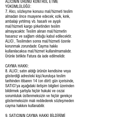
ALICININ ÜRÜNÜ KONTROL ETME
YÜKÜMLÜLÜĞÜ:
7. Alıcı, sözleşme konusu mal/hizmeti teslim
almadan önce muayene edecek; ezik, kırık,
ambalajı yırtılmış vb. hasarlı ve ayıplı
mal/hizmeti kargo şirketinden teslim
almayacaktır. Teslim alınan mal/hizmetin
hasarsız ve sağlam olduğu kabul edilecektir.
ALICI , Teslimden sonra mal/hizmeti özenle
korunmak zorundadır. Cayma hakkı
kullanılacaksa mal/hizmet kullanılmamalıdır.
Ürünle birlikte Fatura da iade edilmelidir.
CAYMA HAKKI:
8. ALICI; satın aldığı ürünün kendisine veya
gösterdiği adresteki kişi/kuruluşa teslim
tarihinden itibaren 14 (on dört) gün içerisinde,
SATICI’ya aşağıdaki iletişim bilgileri üzerinden
bildirmek şartıyla hiçbir hukuki ve cezai
sorumluluk üstlenmeksizin ve hiçbir gerekçe
göstermeksizin malı reddederek sözleşmeden
cayma hakkını kullanabilir.
9. SATICININ CAYMA HAKKI BİLDİRİMİ