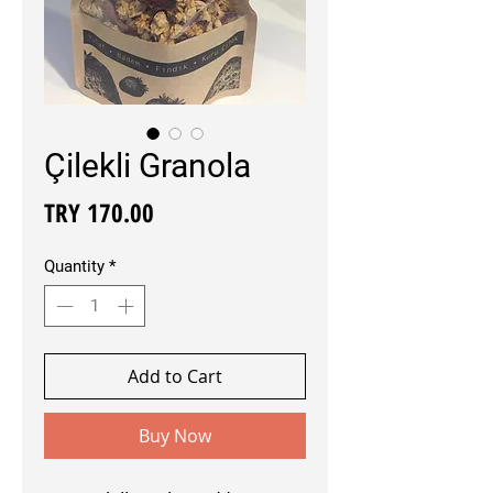
Çilekli Granola
Price
TRY 170.00
Quantity
*
Add to Cart
Buy Now