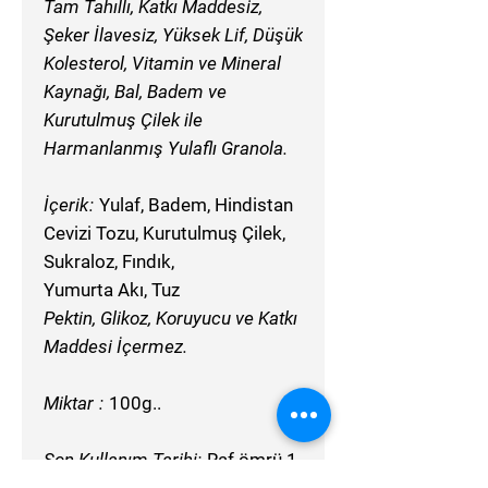
Tam Tahıllı, Katkı Maddesiz,
Şeker İlavesiz, Yüksek Lif, Düşük
Kolesterol, Vitamin ve
Mineral
Kaynağı, Bal,
Badem ve
Kurutulmuş Çilek ile
Harmanlanmış Yulaflı Granola.
İçerik
:
Yulaf, Badem, Hindistan
Cevizi Tozu, Kurutulmuş Çilek,
Sukraloz, Fındık,
Yumurta Akı, Tuz
Pektin, Glikoz, Koruyucu ve Katkı
Maddesi İçermez.
Miktar
:
100g..
Son Kullanım Tarihi:
Raf ömrü 1